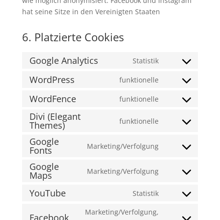
wie möglich anonymisiert. Facebook und Instagram
hat seine Sitze in den Vereinigten Staaten
6. Platzierte Cookies
Google Analytics
Statistik
Consent
to
WordPress
funktionelle
Consent
service
to
WordFence
funktionelle
google-
Consent
service
analytics
Divi (Elegant
to
wordpress
funktionelle
Themes)
Consent
service
to
wordfence
Google
Marketing/Verfolgung
service
Fonts
Consent
divi-
to
Google
Marketing/Verfolgung
(elegant-
service
Maps
Consent
themes)
google-
to
YouTube
Statistik
fonts
Consent
service
to
google-
Marketing/Verfolgung,
Facebook