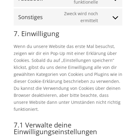
service
maps
Consent
funktionelle
youtube
to
Zweck wird noch
service
Sonstiges
Consent
ermittelt
facebook
to
7. Einwilligung
service
sonstiges
Wenn du unsere Website das erste Mal besuchst,
zeigen wir dir ein Pop-Up mit einer Erklärung über
Cookies. Sobald du auf „Einstellungen speichern“
klickst, gibst du uns deine Einwilligung alle von dir
gewählten Kategorien von Cookies und Plugins wie in
dieser Cookie-Erklärung beschrieben zu verwenden.
Du kannst die Verwendung von Cookies über deinen
Browser deaktivieren, aber bitte beachte, dass
unsere Website dann unter Umständen nicht richtig
funktioniert.
7.1 Verwalte deine
Einwilligungseinstellungen